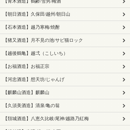
【青木酒造】鶴齢/雪男/梅酒
【朝日酒造】久保田/越州/朝日山
【石本酒造】越乃寒梅/焼酎
【猪又酒造】月不見の池/サビ猫ロック
【越後鶴亀】越弌（こしいち）
【お福酒造】お福正宗
【河忠酒造】想天坊/じゃんげ
【麒麟山酒造】麒麟山
【久須美酒造】清泉/亀の翁
【頚城酒造】八恵久比岐/尾神/越路乃紅梅