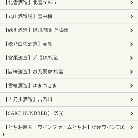
【北雪酒造】北雪/YK35
【丸山酒造場】雪中梅
【緑川酒造】緑川/雪洞貯蔵緑
【峰乃白梅酒造】菱湖
【宮尾酒造】〆張鶴/梅酒
【諸橋酒造】越乃景虎/梅酒
【雪椿酒造】ゆきつばき
【吉乃川酒造】吉乃川
【SAKE HUNDRED】 弐光
【とちお農園・ワインファームとちお】栃尾ワインT10
0