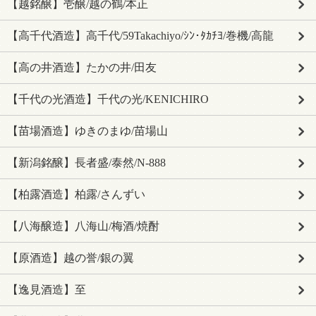
【越銘醸】壱醸/越の鶴/本正
【高千代酒造】高千代/59Takachiyo/ｼﾝ･ﾀｶﾁﾖ/巻機/高龍
【高の井酒造】たかの井/田友
【千代の光酒造】千代の光/KENICHIRO
【苗場酒造】ゆきのまゆ/苗場山
【新潟銘醸】長者盛/泰然/N-888
【柏露酒造】柏露/さんずい
【八海醸造】八海山/梅酒/焼酎
【原酒造】越の誉/銀の翼
【逸見酒造】至