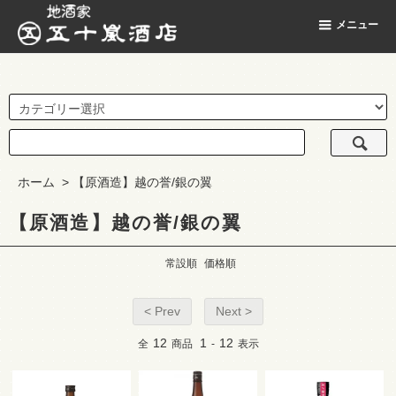
地酒家 五十嵐酒店
メニュー
ホーム
>
【原酒造】越の誉/銀の翼
【原酒造】越の誉/銀の翼
常設順
価格順
< Prev
Next >
12
1
12
全
商品
-
表示