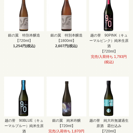
銀の翼 特別本醸造
銀の翼 特別本醸造
越の誉 90PINK（キュ
【720ml】
【1800ml】
ーマルピンク）純米生原
1,254円(税込)
2,607円(税込)
酒
【720ml】
完売/入荷待ち 1,793円
(税込)
越の誉 90BLUE（キュ
銀の翼 純米吟醸
越の誉 純大吟無濾過生
ーマルブルー）純米生原
【720ml】
原酒 霜仕込み
酒
完売/入荷待ち 1,870円
【720ml】