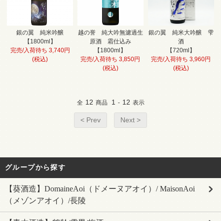
銀の翼 純米吟醸
越の誉 純大吟無濾過生
銀の翼 純米大吟醸 雫
【1800ml】
原酒 霜仕込み
酒
完売/入荷待ち 3,740円
【1800ml】
【720ml】
(税込)
完売/入荷待ち 3,850円
完売/入荷待ち 3,960円
(税込)
(税込)
12
1
12
全
商品
-
表示
< Prev
Next >
グループから探す
【葵酒造】DomaineAoi（ドメーヌアオイ）/ MaisonAoi
（メゾンアオイ）/長陵