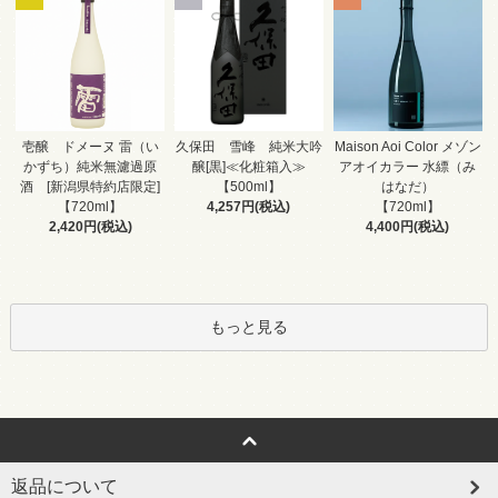
久保田 雪峰 純米大吟
壱醸 ドメーヌ 雷（い
Maison Aoi Color メゾン
醸[黒]≪化粧箱入≫
かずち）純米無濾過原
アオイカラー 水縹（み
【500ml】
酒 [新潟県特約店限定]
はなだ）
4,257円(税込)
【720ml】
【720ml】
2,420円(税込)
4,400円(税込)
もっと見る
返品について