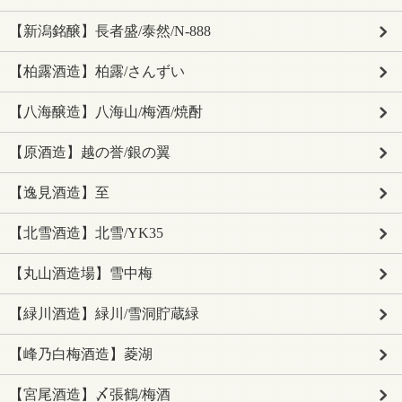
【新潟銘醸】長者盛/泰然/N-888
【柏露酒造】柏露/さんずい
【八海醸造】八海山/梅酒/焼酎
【原酒造】越の誉/銀の翼
【逸見酒造】至
【北雪酒造】北雪/YK35
【丸山酒造場】雪中梅
【緑川酒造】緑川/雪洞貯蔵緑
【峰乃白梅酒造】菱湖
【宮尾酒造】〆張鶴/梅酒