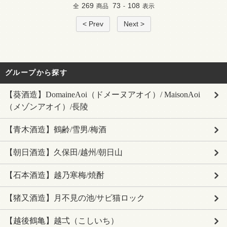
269
73
108
全
商品
-
表示
< Prev
Next >
グループから探す
【葵酒造】DomaineAoi（ドメーヌアオイ）/ MaisonAoi
（メゾンアオイ）/長陵
【青木酒造】鶴齢/雪男/梅酒
【朝日酒造】久保田/越州/朝日山
【石本酒造】越乃寒梅/焼酎
【猪又酒造】月不見の池/サビ猫ロック
【越後鶴亀】越弌（こしいち）