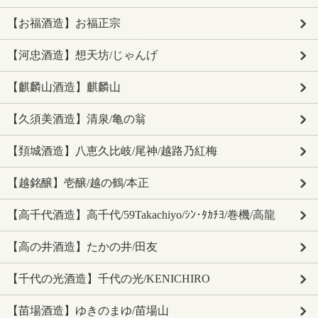
【お福酒造】お福正宗
【河忠酒造】想天坊/じゃんげ
【麒麟山酒造】麒麟山
【久須美酒造】清泉/亀の翁
【頚城酒造】八恵久比岐/尾神/越路乃紅梅
【越銘醸】壱醸/越の鶴/本正
【高千代酒造】高千代/59Takachiyo/ｼﾝ･ﾀｶﾁﾖ/巻機/高龍
【高の井酒造】たかの井/田友
【千代の光酒造】千代の光/KENICHIRO
【苗場酒造】ゆきのまゆ/苗場山