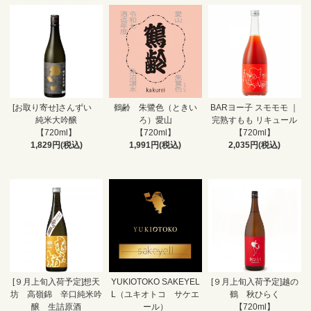
[お取り寄せ]さんずい
鶴齢 朱鷺色（ときい
BARヨー子 スモモモ ｜
純米大吟醸
ろ）愛山
完熟すもも リキュール
【720ml】
【720ml】
【720ml】
1,829円(税込)
1,991円(税込)
2,035円(税込)
[９月上旬入荷予定]想天
YUKIOTOKO SAKEYEL
[９月上旬入荷予定]越の
坊 高嶺錦 辛口純米吟
L（ユキオトコ サケエ
鶴 秋ひらく
醸 生詰原酒
ール）
【720ml】