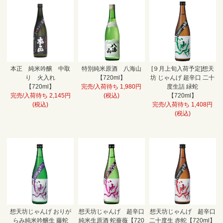
本正 純米吟醸 中取
特別純米原酒 八海山
[９月上旬入荷予定]想天
り 火入れ
【720ml】
坊 じゃんげ 超辛口 二十
【720ml】
完売/入荷待ち 1,980円
度生詰 緑蛇
完売/入荷待ち 2,145円
(税込)
【720ml】
(税込)
完売/入荷待ち 1,408円
(税込)
想天坊じゃんげ おりが
想天坊じゃんげ 超辛口
想天坊じゃんげ 超辛口
らみ純米吟醸生 藤蛇
純米生原酒 蛇薔薇【720
二十度生 赤蛇【720ml】