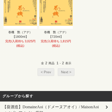
巻機 艶（アデ）
巻機 艶（アデ）
【1800ml】
【720ml】
完売/入荷待ち 3,025円
完売/入荷待ち 1,815円
(税込)
(税込)
2
1
2
全
商品
-
表示
< Prev
Next >
グループから探す
【葵酒造】DomaineAoi（ドメーヌアオイ）/ MaisonAoi