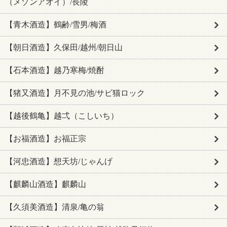
（メゾンアオイ）/長陵
【青木酒造】鶴齢/雪男/梅酒
【朝日酒造】久保田/越州/朝日山
【石本酒造】越乃寒梅/焼酎
【猪又酒造】月不見の池/サビ猫ロック
【越後鶴亀】越弌（こしいち）
【お福酒造】お福正宗
【河忠酒造】想天坊/じゃんげ
【麒麟山酒造】麒麟山
【久須美酒造】清泉/亀の翁