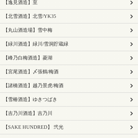
【逸見酒造】至
【北雪酒造】北雪/YK35
【丸山酒造場】雪中梅
【緑川酒造】緑川/雪洞貯蔵緑
【峰乃白梅酒造】菱湖
【宮尾酒造】〆張鶴/梅酒
【諸橋酒造】越乃景虎/梅酒
【雪椿酒造】ゆきつばき
【吉乃川酒造】吉乃川
【SAKE HUNDRED】 弐光