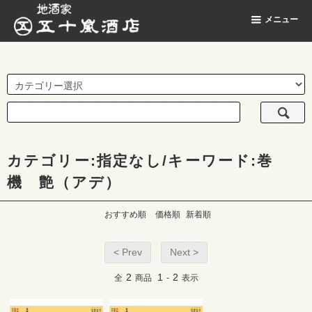
地酒家 五十嵐酒店
メニュー
カテゴリー:指定なし/キーワード:巻
機 艶（アデ）
おすすめ順
価格順
新着順
< Prev
Next >
2
1
2
全
商品
-
表示