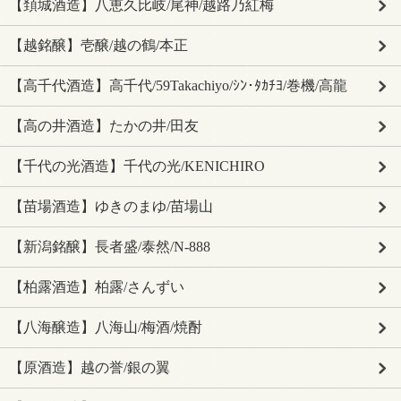
【頚城酒造】八恵久比岐/尾神/越路乃紅梅
【越銘醸】壱醸/越の鶴/本正
【高千代酒造】高千代/59Takachiyo/ｼﾝ･ﾀｶﾁﾖ/巻機/高龍
【高の井酒造】たかの井/田友
【千代の光酒造】千代の光/KENICHIRO
【苗場酒造】ゆきのまゆ/苗場山
【新潟銘醸】長者盛/泰然/N-888
【柏露酒造】柏露/さんずい
【八海醸造】八海山/梅酒/焼酎
【原酒造】越の誉/銀の翼