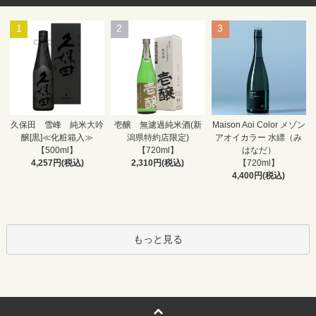
1
2
3
壱醸 無濾過純米酒(新
久保田 雪峰 純米大吟
Maison Aoi Color メゾン
潟県特約店限定)
醸[黒]≪化粧箱入≫
アオイカラー 水縹（み
【720ml】
【500ml】
はなだ）
2,310円(税込)
4,257円(税込)
【720ml】
4,400円(税込)
もっと見る