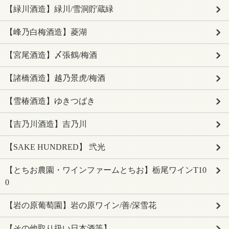
【緑川酒造】緑川/雪洞貯蔵緑
【峰乃白梅酒造】菱湖
【宮尾酒造】〆張鶴/梅酒
【諸橋酒造】越乃景虎/梅酒
【雪椿酒造】ゆきつばき
【吉乃川酒造】吉乃川
【SAKE HUNDRED】 弐光
【とちお農園・ワインファームとちお】栃尾ワインT10
0
【岩の原葡萄園】岩の原ワイン/善/深雪花
【その他取り扱い日本酒等】