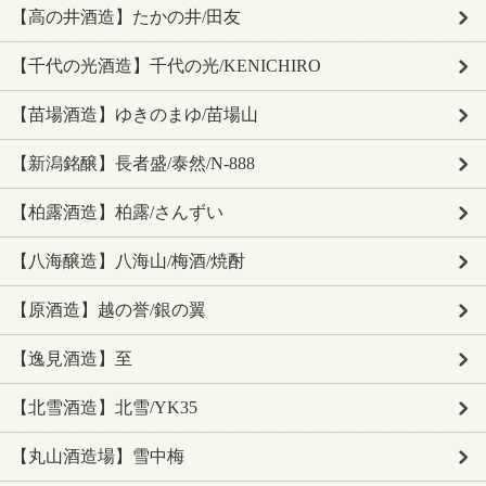
【高の井酒造】たかの井/田友
【千代の光酒造】千代の光/KENICHIRO
【苗場酒造】ゆきのまゆ/苗場山
【新潟銘醸】長者盛/泰然/N-888
【柏露酒造】柏露/さんずい
【八海醸造】八海山/梅酒/焼酎
【原酒造】越の誉/銀の翼
【逸見酒造】至
【北雪酒造】北雪/YK35
【丸山酒造場】雪中梅