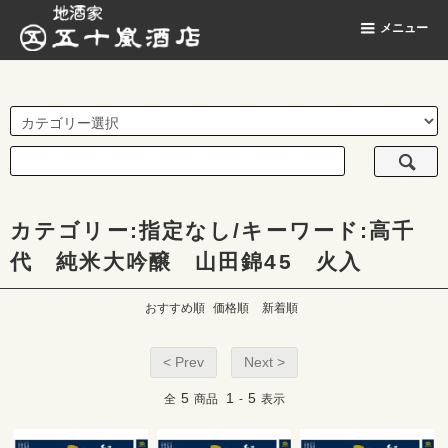
地酒家 五十嵐酒店
メニュー
カテゴリー:指定なし/キーワード:高千
代 純米大吟醸 山田錦45 火入
おすすめ順
価格順
新着順
< Prev
Next >
5
1
5
全
商品
-
表示