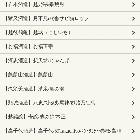
【石本酒造】越乃寒梅/焼酎
【猪又酒造】月不見の池/サビ猫ロック
【越後鶴亀】越弌（こしいち）
【お福酒造】お福正宗
【河忠酒造】想天坊/じゃんげ
【麒麟山酒造】麒麟山
【久須美酒造】清泉/亀の翁
【頚城酒造】八恵久比岐/尾神/越路乃紅梅
【越銘醸】壱醸/越の鶴/本正
【高千代酒造】高千代/59Takachiyo/ｼﾝ･ﾀｶﾁﾖ/巻機/高龍