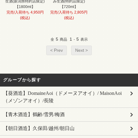
生酒(新潟県特約店限定)
み生酒(特約店限定)
【1800ml】
【720ml】
完売/入荷待ち 4,950円
完売/入荷待ち 2,805円
(税込)
(税込)
5
1
5
全
商品
-
表示
< Prev
Next >
グループから探す
【葵酒造】DomaineAoi（ドメーヌアオイ）/ MaisonAoi
（メゾンアオイ）/長陵
【青木酒造】鶴齢/雪男/梅酒
【朝日酒造】久保田/越州/朝日山