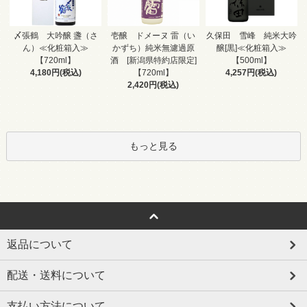
壱醸 ドメーヌ 雷（い
〆張鶴 大吟醸 盞（さ
久保田 雪峰 純米大吟
かずち）純米無濾過原
ん）≪化粧箱入≫
醸[黒]≪化粧箱入≫
酒 [新潟県特約店限定]
【720ml】
【500ml】
【720ml】
4,180円(税込)
4,257円(税込)
2,420円(税込)
もっと見る
返品について
配送・送料について
支払い方法について