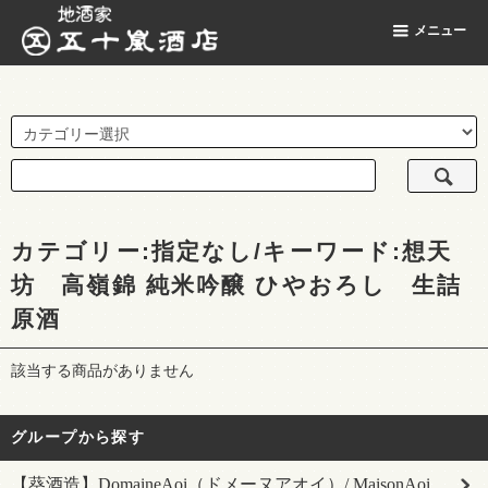
地酒家 五十嵐酒店
メニュー
カテゴリー:指定なし/キーワード:想天
坊 高嶺錦 純米吟醸 ひやおろし 生詰
原酒
該当する商品がありません
グループから探す
【葵酒造】DomaineAoi（ドメーヌアオイ）/ MaisonAoi