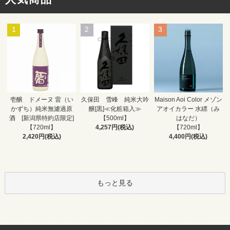
1
2
3
久保田 雪峰 純米大吟
壱醸 ドメーヌ 雷（い
Maison Aoi Color メゾン
醸[黒]≪化粧箱入≫
かずち）純米無濾過原
アオイカラー 水縹（み
【500ml】
酒 [新潟県特約店限定]
はなだ）
4,257円(税込)
【720ml】
【720ml】
2,420円(税込)
4,400円(税込)
もっと見る