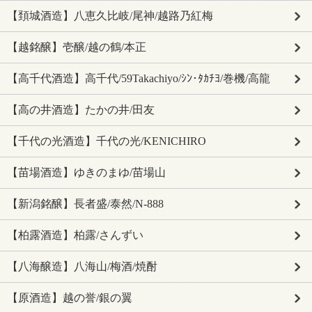
【頚城酒造】八恵久比岐/尾神/越路乃紅梅
【越銘醸】壱醸/越の鶴/本正
【高千代酒造】高千代/59Takachiyo/ｼﾝ･ﾀｶﾁﾖ/巻機/高龍
【高の井酒造】たかの井/田友
【千代の光酒造】千代の光/KENICHIRO
【苗場酒造】ゆきのまゆ/苗場山
【新潟銘醸】長者盛/泰然/N-888
【柏露酒造】柏露/さんずい
【八海醸造】八海山/梅酒/焼酎
【原酒造】越の誉/銀の翼