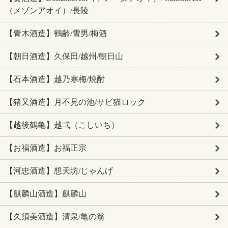
（メゾンアオイ）/長陵
【青木酒造】鶴齢/雪男/梅酒
【朝日酒造】久保田/越州/朝日山
【石本酒造】越乃寒梅/焼酎
【猪又酒造】月不見の池/サビ猫ロック
【越後鶴亀】越弌（こしいち）
【お福酒造】お福正宗
【河忠酒造】想天坊/じゃんげ
【麒麟山酒造】麒麟山
【久須美酒造】清泉/亀の翁