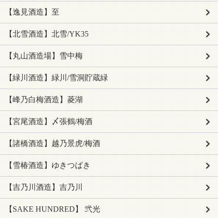
【逸見酒造】至
【北雪酒造】北雪/YK35
【丸山酒造場】雪中梅
【緑川酒造】緑川/雪洞貯蔵緑
【峰乃白梅酒造】菱湖
【宮尾酒造】〆張鶴/梅酒
【諸橋酒造】越乃景虎/梅酒
【雪椿酒造】ゆきつばき
【吉乃川酒造】吉乃川
【SAKE HUNDRED】 弐光