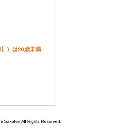
l】）は20歳未満
hi Saketen All Rights Reserved.