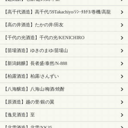
【高千代酒造】高千代/59Takachiyo/ｼﾝ･ﾀｶﾁﾖ/巻機/高龍
【高の井酒造】たかの井/田友
【千代の光酒造】千代の光/KENICHIRO
【苗場酒造】ゆきのまゆ/苗場山
【新潟銘醸】長者盛/泰然/N-888
【柏露酒造】柏露/さんずい
【八海醸造】八海山/梅酒/焼酎
【原酒造】越の誉/銀の翼
【逸見酒造】至
【北雪酒造】北雪/YK35