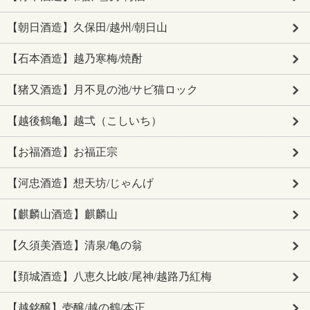
【朝日酒造】久保田/越州/朝日山
【石本酒造】越乃寒梅/焼酎
【猪又酒造】月不見の池/サビ猫ロック
【越後鶴亀】越弌（こしいち）
【お福酒造】お福正宗
【河忠酒造】想天坊/じゃんげ
【麒麟山酒造】麒麟山
【久須美酒造】清泉/亀の翁
【頚城酒造】八恵久比岐/尾神/越路乃紅梅
【越銘醸】壱醸/越の鶴/本正