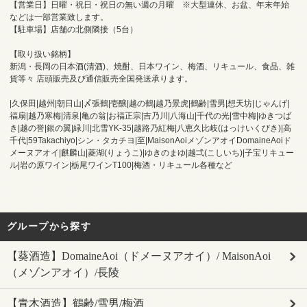
【営業日】日曜・祝日・祝日の無い週の月曜 ※大型連休、お盆、年末年始
などは一部営業致します。
【駐車場】店舗の北側隣接（5台）
【取り扱い銘柄】
新潟・長岡の日本酒(清酒)、焼酎、日本ワイン、梅酒、リキュール、食品、雑
貨等々 店頭販売及び通信販売全国発送承ります。
|久保田|越州|朝日山|〆張鶴|壱醸|越の鶴|越乃景虎|鶴齢|雪男|想天坊|じゃんげ|
福扇|越乃寒梅|清泉|亀の翁|お福正宗|吉乃川|八海山|千代の光|雪中梅|ゆきつば
き|越の誉|銀の翼|緑川|北雪YK-35|越路乃紅梅|八恵久比岐(はっけいくびき)|高
千代|59Takachiyo|シン・タカチヨ|至|MaisonAoiメゾンアオイDomaineAoiド
メーヌアオイ|麒麟山|菱湖(りょうこ)|ゆきのまゆ|越弌(こしいち)|子宝リキュー
ル|岩の原ワイン|栃尾ワインT100|梅酒・リキュール各種など
グループから探す
【葵酒造】DomaineAoi（ドメーヌアオイ）/ MaisonAoi
（メゾンアオイ）/長陵
【青木酒造】鶴齢/雪男/梅酒