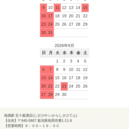
9
10
11
12
13
14
15
16
17
18
19
20
21
22
23
24
25
26
27
28
29
30
31
2026年9月
日
月
火
水
木
金
土
1
2
3
4
5
6
7
8
9
10
11
12
13
14
15
16
17
18
19
20
21
22
23
24
25
26
27
28
29
30
地酒家 五十嵐酒店(じざけや いからしさけてん)
【住所】〒940-0867 新潟県長岡市豊1-11-6
【営業時間】９：００～１９：００