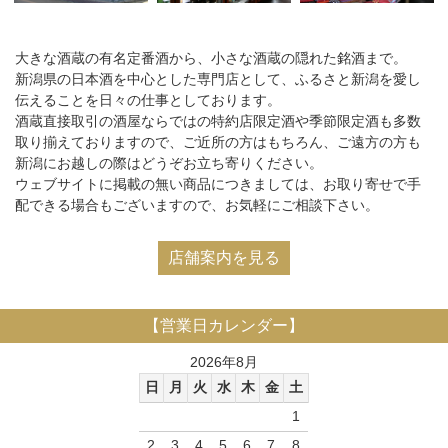
大きな酒蔵の有名定番酒から、小さな酒蔵の隠れた銘酒まで。
新潟県の日本酒を中心とした専門店として、ふるさと新潟を愛し
伝えることを日々の仕事としております。
酒蔵直接取引の酒屋ならではの特約店限定酒や季節限定酒も多数
取り揃えておりますので、ご近所の方はもちろん、ご遠方の方も
新潟にお越しの際はどうぞお立ち寄りください。
ウェブサイトに掲載の無い商品につきましては、お取り寄せで手
配できる場合もございますので、お気軽にご相談下さい。
店舗案内を見る
【営業日カレンダー】
2026年8月
日
月
火
水
木
金
土
1
2
3
4
5
6
7
8