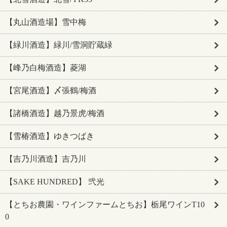
【丸山酒造場】雪中梅
【緑川酒造】緑川/雪洞貯蔵緑
【峰乃白梅酒造】菱湖
【宮尾酒造】〆張鶴/梅酒
【諸橋酒造】越乃景虎/梅酒
【雪椿酒造】ゆきつばき
【吉乃川酒造】吉乃川
【SAKE HUNDRED】 弐光
【とちお農園・ワインファームとちお】栃尾ワインT10
0