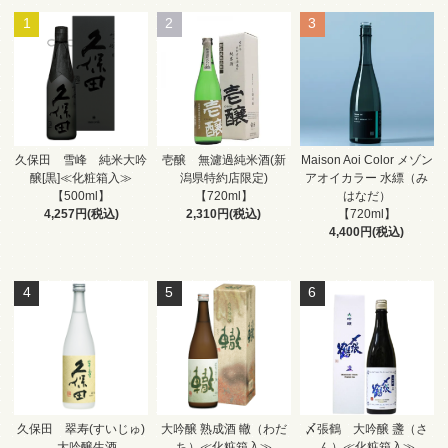
1
2
3
久保田 雪峰 純米大吟
壱醸 無濾過純米酒(新
Maison Aoi Color メゾン
醸[黒]≪化粧箱入≫
潟県特約店限定)
アオイカラー 水縹（み
【500ml】
【720ml】
はなだ）
4,257円(税込)
2,310円(税込)
【720ml】
4,400円(税込)
4
5
6
久保田 翠寿(すいじゅ)
大吟醸 熟成酒 轍（わだ
〆張鶴 大吟醸 盞（さ
大吟醸生酒
ち）≪化粧箱入≫
ん）≪化粧箱入≫