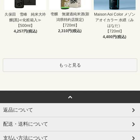
壱醸 無濾過純米酒(新
久保田 雪峰 純米大吟
Maison Aoi Color メゾン
潟県特約店限定)
醸[黒]≪化粧箱入≫
アオイカラー 水縹（み
【720ml】
【500ml】
はなだ）
2,310円(税込)
4,257円(税込)
【720ml】
4,400円(税込)
もっと見る
返品について
配送・送料について
支払い方法について