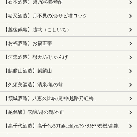
【石本酒造】越乃寒梅/焼酎
【猪又酒造】月不見の池/サビ猫ロック
【越後鶴亀】越弌（こしいち）
【お福酒造】お福正宗
【河忠酒造】想天坊/じゃんげ
【麒麟山酒造】麒麟山
【久須美酒造】清泉/亀の翁
【頚城酒造】八恵久比岐/尾神/越路乃紅梅
【越銘醸】壱醸/越の鶴/本正
【高千代酒造】高千代/59Takachiyo/ｼﾝ･ﾀｶﾁﾖ/巻機/高龍