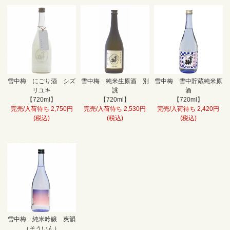
雪中梅 にごり酒 シズ
雪中梅 純米生原酒 別
雪中梅 雪中貯蔵純米原
リユキ
誂
酒
【720ml】
【720ml】
【720ml】
完売/入荷待ち 2,750円
完売/入荷待ち 2,530円
完売/入荷待ち 2,420円
(税込)
(税込)
(税込)
雪中梅 純米吟醸 爽韻
（そういん）