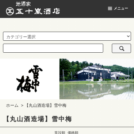
地酒家 五十嵐酒店
メニュー
ホーム
>
【丸山酒造場】雪中梅
【丸山酒造場】雪中梅
常設順
価格順