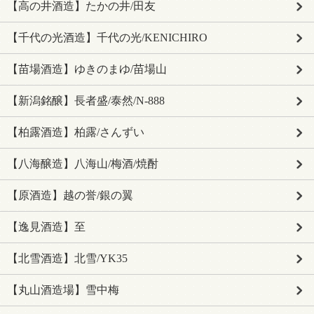
【高の井酒造】たかの井/田友
【千代の光酒造】千代の光/KENICHIRO
【苗場酒造】ゆきのまゆ/苗場山
【新潟銘醸】長者盛/泰然/N-888
【柏露酒造】柏露/さんずい
【八海醸造】八海山/梅酒/焼酎
【原酒造】越の誉/銀の翼
【逸見酒造】至
【北雪酒造】北雪/YK35
【丸山酒造場】雪中梅