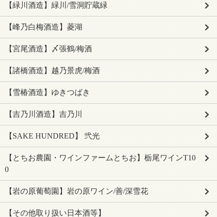
【緑川酒造】緑川/雪洞貯蔵緑
【峰乃白梅酒造】菱湖
【宮尾酒造】〆張鶴/梅酒
【諸橋酒造】越乃景虎/梅酒
【雪椿酒造】ゆきつばき
【吉乃川酒造】吉乃川
【SAKE HUNDRED】 弐光
【とちお農園・ワインファームとちお】栃尾ワインT10
0
【岩の原葡萄園】岩の原ワイン/善/深雪花
【その他取り扱い日本酒等】