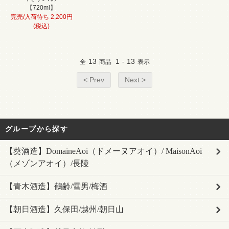
【720ml】
完売/入荷待ち 2,200円
(税込)
13
1
13
全
商品
-
表示
< Prev
Next >
グループから探す
【葵酒造】DomaineAoi（ドメーヌアオイ）/ MaisonAoi
（メゾンアオイ）/長陵
【青木酒造】鶴齢/雪男/梅酒
【朝日酒造】久保田/越州/朝日山