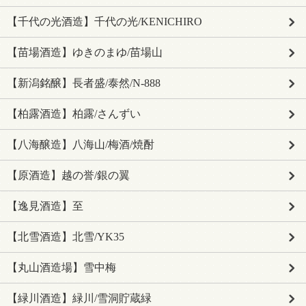
【千代の光酒造】千代の光/KENICHIRO
【苗場酒造】ゆきのまゆ/苗場山
【新潟銘醸】長者盛/泰然/N-888
【柏露酒造】柏露/さんずい
【八海醸造】八海山/梅酒/焼酎
【原酒造】越の誉/銀の翼
【逸見酒造】至
【北雪酒造】北雪/YK35
【丸山酒造場】雪中梅
【緑川酒造】緑川/雪洞貯蔵緑