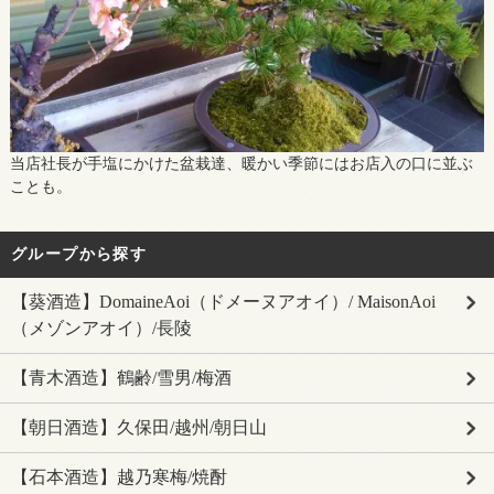
当店社長が手塩にかけた盆栽達、暖かい季節にはお店入の口に並ぶ
ことも。
グループから探す
【葵酒造】DomaineAoi（ドメーヌアオイ）/ MaisonAoi
（メゾンアオイ）/長陵
【青木酒造】鶴齢/雪男/梅酒
【朝日酒造】久保田/越州/朝日山
【石本酒造】越乃寒梅/焼酎