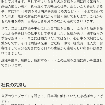
謝しております。そして何よりも父母のお客様を大切に想う気持ち、
商売の厳しい教え、真っ直ぐで几帳面な仕事、正しいことを言い切る
事、常に3年・5年先を考え将来を見据える力など・・・今まで築いて
きた有形・無形の財産に今更ながら有難く感じております。これから
も気を引き締め、自店らしさを見つめながら進めてまいります。
さて、当店は日本酒を中心にした専門店を目指し、ふるさと新潟を愛
し伝える事を日々の仕事として参りました。伝統があり、四季折々の
季節があり・・・そこには物売りだけではない、心と事を大切にした
繋がりです。それは両親や兄弟・ご近所・仲間・従業員・仕入先・お
客様そして自分を好きになる日々の生活から素晴らしい出会いは生ま
れてきました。
感性を磨き、感動し、感謝する・・・この三感を念頭に商いを邁進し
てまいります。
社長の気持ち
当店のウェブサイトを通じて、日本酒に触れていただき感謝申し上げ
ます。