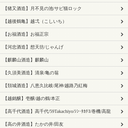
【猪又酒造】月不見の池/サビ猫ロック
【越後鶴亀】越弌（こしいち）
【お福酒造】お福正宗
【河忠酒造】想天坊/じゃんげ
【麒麟山酒造】麒麟山
【久須美酒造】清泉/亀の翁
【頚城酒造】八恵久比岐/尾神/越路乃紅梅
【越銘醸】壱醸/越の鶴/本正
【高千代酒造】高千代/59Takachiyo/ｼﾝ･ﾀｶﾁﾖ/巻機/高龍
【高の井酒造】たかの井/田友