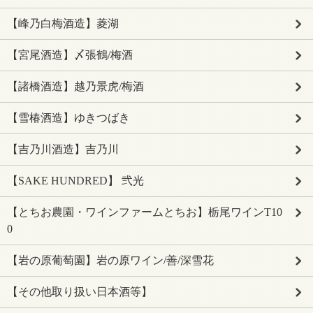
【峰乃白梅酒造】菱湖
【宮尾酒造】〆張鶴/梅酒
【諸橋酒造】越乃景虎/梅酒
【雪椿酒造】ゆきつばき
【吉乃川酒造】吉乃川
【SAKE HUNDRED】 弐光
【とちお農園・ワインファームとちお】栃尾ワインT10
0
【岩の原葡萄園】岩の原ワイン/善/深雪花
【その他取り扱い日本酒等】