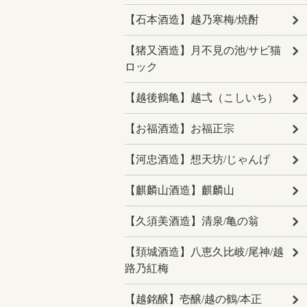
【石本酒造】越乃寒梅/焼酎
【猪又酒造】月不見の池/サビ猫
ロック
【越後鶴亀】越弌（こしいち）
【お福酒造】お福正宗
【河忠酒造】想天坊/じゃんげ
【麒麟山酒造】麒麟山
【久須美酒造】清泉/亀の翁
【頚城酒造】八恵久比岐/尾神/越
路乃紅梅
【越銘醸】壱醸/越の鶴/本正