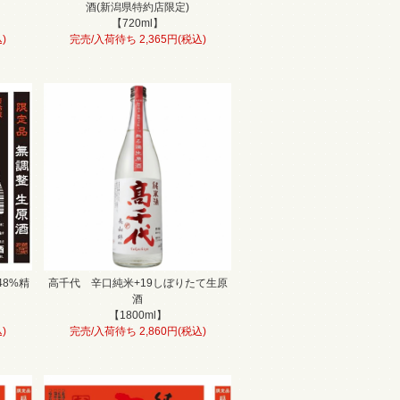
酒(新潟県特約店限定)
【720ml】
)
完売/入荷待ち 2,365円(税込)
8%精
高千代 辛口純米+19しぼりたて生原
酒
【1800ml】
)
完売/入荷待ち 2,860円(税込)