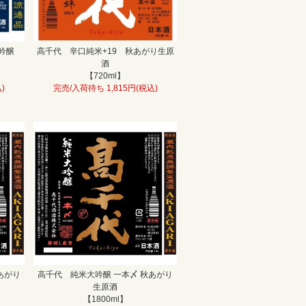
大吟醸
高千代 辛口純米+19 秋あがり生原
酒
【720ml】
)
完売/入荷待ち 1,815円(税込)
あがり
高千代 純米大吟醸 一本〆 秋あがり
生原酒
【1800ml】