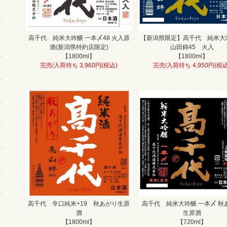
高千代 純米大吟醸 一本〆48 火入原
【新潟県限定】高千代 純米
酒(新潟県特約店限定)
山田錦45 火入
【1800ml】
【1800ml】
完売/入荷待ち 3,960円(税込)
完売/入荷待ち 4,950円(税込
高千代 辛口純米+19 秋あがり生原
高千代 純米大吟醸 一本〆 秋
酒
生原酒
【1800ml】
【720ml】