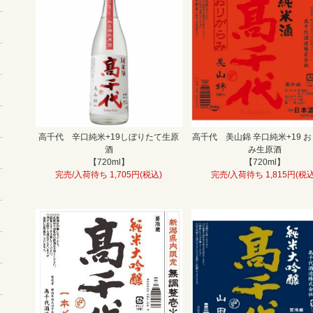
高千代 辛口純米+19しぼりたて生原
高千代 美山錦 辛口純米+19 
酒
み生原酒
【720ml】
【720ml】
完売/入荷待ち 1,705円(税込)
完売/入荷待ち 1,815円(税込