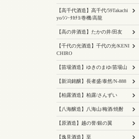
【高千代酒造】高千代/59Takachi
yo/ｼﾝ･ﾀｶﾁﾖ/巻機/高龍
【高の井酒造】たかの井/田友
【千代の光酒造】千代の光/KENI
CHIRO
【苗場酒造】ゆきのまゆ/苗場山
【新潟銘醸】長者盛/泰然/N-888
【柏露酒造】柏露/さんずい
【八海醸造】八海山/梅酒/焼酎
【原酒造】越の誉/銀の翼
【逸見酒造】至