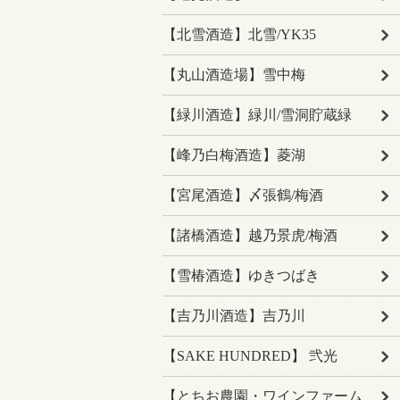
【北雪酒造】北雪/YK35
【丸山酒造場】雪中梅
【緑川酒造】緑川/雪洞貯蔵緑
【峰乃白梅酒造】菱湖
【宮尾酒造】〆張鶴/梅酒
【諸橋酒造】越乃景虎/梅酒
【雪椿酒造】ゆきつばき
【吉乃川酒造】吉乃川
【SAKE HUNDRED】 弐光
【とちお農園・ワインファーム