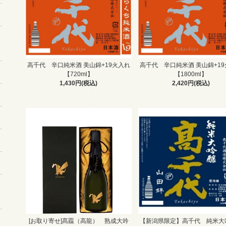
高千代 辛口純米酒 美山錦+19火入れ
高千代 辛口純米酒 美山錦+1
【720ml】
【1800ml】
1,430円(税込)
2,420円(税込)
[お取り寄せ]髙龗（高龍） 熟成大吟
【新潟県限定】高千代 純米