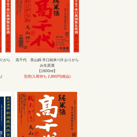
おりがら
高千代 美山錦 辛口純米+19 おりがら
み生原酒
【1800ml】
)
完売/入荷待ち 2,860円(税込)