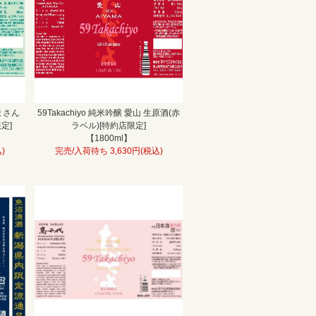
くまさん
59Takachiyo 純米吟醸 愛山 生原酒(赤
定]
ラベル)[特約店限定]
【1800ml】
)
完売/入荷待ち 3,630円(税込)