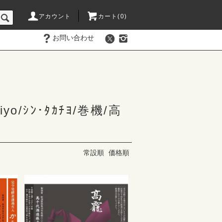
アカウント
カート(
0
)
お問い合わせ
o/ｼﾝ･ﾀｶﾁﾖ/巻機/高
常設順
価格順