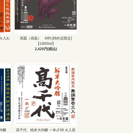
9火入れ
髙龗（高龍） M判 [特約店限定]
【1800ml】
2,420円(税込)
大吟醸
高千代 純米大吟醸 一本〆48 火入原