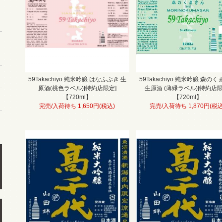
59Takachiyo 純米吟醸 はなふぶき 生
59Takachiyo 純米吟醸 森の
原酒(桃色ラベル)[特約店限定]
生原酒 (薄緑ラベル)[特約店限
【720ml】
【720ml】
完売/入荷待ち 1,650円(税込)
完売/入荷待ち 1,870円(税込