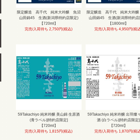
限定醸造 高千代 純米大吟醸 魚沼
限定醸造 高千代 純米大吟醸
山田錦45 生酒(新潟県特約店限定)
山田錦45 生酒(新潟県特約店
【720ml】
【1800ml】
完売/入荷待ち 2,750円(税込)
完売/入荷待ち 4,950円(税込
59Takachiyo 純米吟醸 美山錦 生原酒
59Takachiyo 純米吟醸 出羽燦
(青ラベル)[特約店限定]
酒 (白ラベル)[特約店限定]
【720ml】
【720ml】
完売/入荷待ち 1,815円(税込)
完売/入荷待ち 1,870円(税込