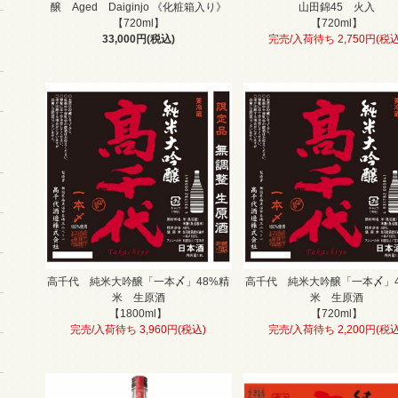
醸 Aged Daiginjo 《化粧箱入り》
山田錦45 火入
【720ml】
【720ml】
33,000円(税込)
完売/入荷待ち 2,750円(税込
高千代 純米大吟醸「一本〆」48%精
高千代 純米大吟醸「一本〆」4
米 生原酒
米 生原酒
【1800ml】
【720ml】
完売/入荷待ち 3,960円(税込)
完売/入荷待ち 2,200円(税込