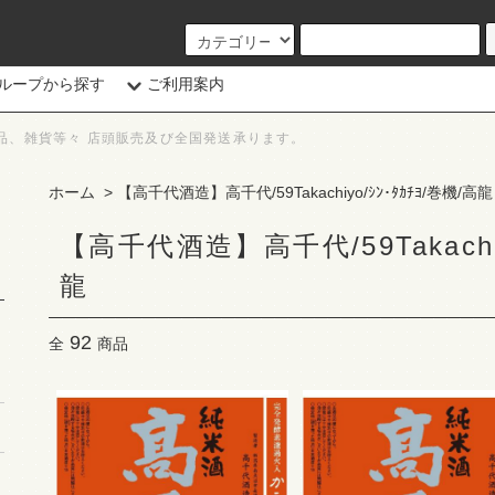
ループから探す
ご利用案内
品、雑貨等々 店頭販売及び全国発送承ります。
ホーム
>
【高千代酒造】高千代/59Takachiyo/ｼﾝ･ﾀｶﾁﾖ/巻機/高龍
【高千代酒造】高千代/59Takachiy
龍
92
全
商品