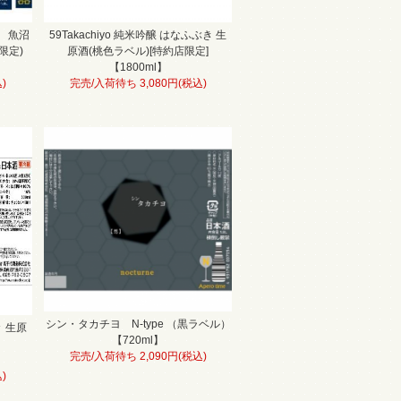
 魚沼
59Takachiyo 純米吟醸 はなふぶき 生
限定)
原酒(桃色ラベル)[特約店限定]
【1800ml】
)
完売/入荷待ち 3,080円(税込)
シン・タカチヨ N-type （黒ラベル）
々 生原
【720ml】
完売/入荷待ち 2,090円(税込)
)