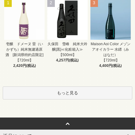
1
2
3
久保田 雪峰 純米大吟
壱醸 ドメーヌ 雷（い
Maison Aoi Color メゾン
醸[黒]≪化粧箱入≫
かずち）純米無濾過原
アオイカラー 水縹（み
【500ml】
酒 [新潟県特約店限定]
はなだ）
4,257円(税込)
【720ml】
【720ml】
2,420円(税込)
4,400円(税込)
もっと見る