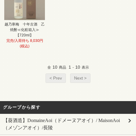
越乃寒梅 十年古酒 乙
焼酎≪化粧箱入≫
【720ml】
完売/入荷待ち 8,030円
(税込)
10
1
10
全
商品
-
表示
< Prev
Next >
グループから探す
【葵酒造】DomaineAoi（ドメーヌアオイ）/ MaisonAoi
（メゾンアオイ）/長陵