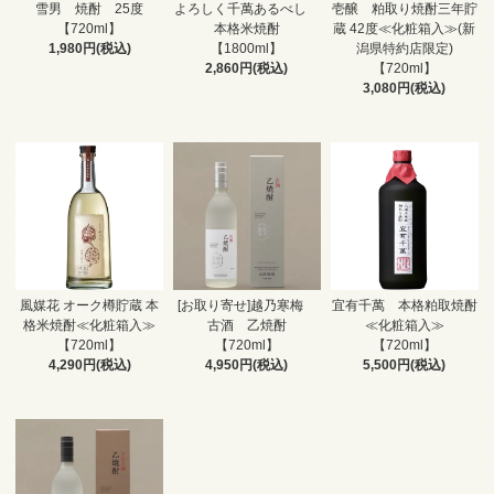
雪男 焼酎 25度
よろしく千萬あるべし
壱醸 粕取り焼酎三年貯
【720ml】
本格米焼酎
蔵 42度≪化粧箱入≫(新
1,980円(税込)
【1800ml】
潟県特約店限定)
2,860円(税込)
【720ml】
3,080円(税込)
風媒花 オーク樽貯蔵 本
[お取り寄せ]越乃寒梅
宜有千萬 本格粕取焼酎
格米焼酎≪化粧箱入≫
古酒 乙焼酎
≪化粧箱入≫
【720ml】
【720ml】
【720ml】
4,290円(税込)
4,950円(税込)
5,500円(税込)