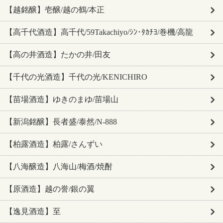
【越銘醸】壱醸/越の鶴/本正
【高千代酒造】高千代/59Takachiyo/ｼﾝ･ﾀｶﾁﾖ/巻機/高龍
【高の井酒造】たかの井/田友
【千代の光酒造】千代の光/KENICHIRO
【苗場酒造】ゆきのまゆ/苗場山
【新潟銘醸】長者盛/泰然/N-888
【柏露酒造】柏露/さんずい
【八海醸造】八海山/梅酒/焼酎
【原酒造】越の誉/銀の翼
【逸見酒造】至