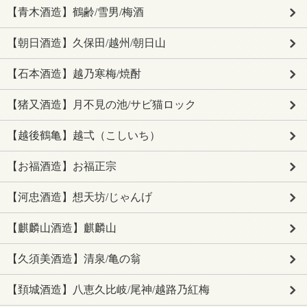
【青木酒造】鶴齢/雪男/梅酒
【朝日酒造】久保田/越州/朝日山
【石本酒造】越乃寒梅/焼酎
【猪又酒造】月不見の池/サビ猫ロック
【越後鶴亀】越弌（こしいち）
【お福酒造】お福正宗
【河忠酒造】想天坊/じゃんげ
【麒麟山酒造】麒麟山
【久須美酒造】清泉/亀の翁
【頚城酒造】八恵久比岐/尾神/越路乃紅梅