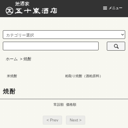
地酒家 五十嵐酒店
メニュー
ホーム
>
焼酎
米焼酎
粕取り焼酎（酒粕原料）
焼酎
常設順
価格順
< Prev
Next >