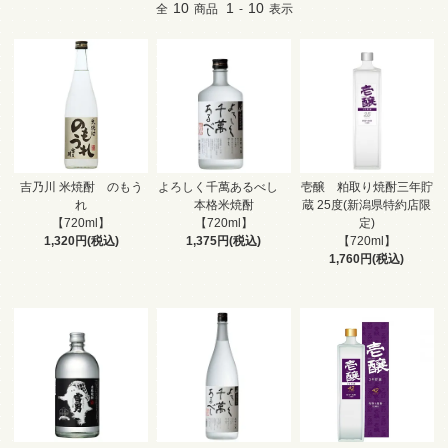
10
1
10
全
商品
-
表示
吉乃川 米焼酎 のもう
よろしく千萬あるべし
壱醸 粕取り焼酎三年貯
れ
本格米焼酎
蔵 25度(新潟県特約店限
【720ml】
【720ml】
定)
1,320円(税込)
1,375円(税込)
【720ml】
1,760円(税込)