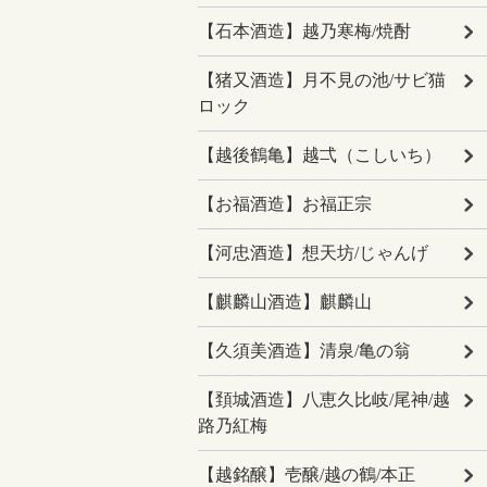
【石本酒造】越乃寒梅/焼酎
【猪又酒造】月不見の池/サビ猫
ロック
【越後鶴亀】越弌（こしいち）
【お福酒造】お福正宗
【河忠酒造】想天坊/じゃんげ
【麒麟山酒造】麒麟山
【久須美酒造】清泉/亀の翁
【頚城酒造】八恵久比岐/尾神/越
路乃紅梅
【越銘醸】壱醸/越の鶴/本正