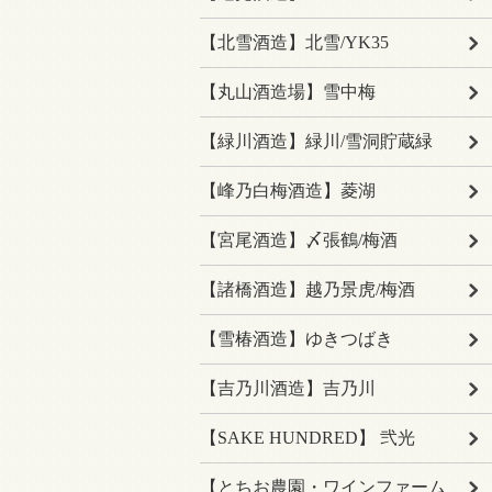
【北雪酒造】北雪/YK35
【丸山酒造場】雪中梅
【緑川酒造】緑川/雪洞貯蔵緑
【峰乃白梅酒造】菱湖
【宮尾酒造】〆張鶴/梅酒
【諸橋酒造】越乃景虎/梅酒
【雪椿酒造】ゆきつばき
【吉乃川酒造】吉乃川
【SAKE HUNDRED】 弐光
【とちお農園・ワインファーム