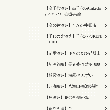
【高千代酒造】高千代/59Takachi
yo/ｼﾝ･ﾀｶﾁﾖ/巻機/高龍
【高の井酒造】たかの井/田友
【千代の光酒造】千代の光/KENI
CHIRO
【苗場酒造】ゆきのまゆ/苗場山
【新潟銘醸】長者盛/泰然/N-888
【柏露酒造】柏露/さんずい
【八海醸造】八海山/梅酒/焼酎
【原酒造】越の誉/銀の翼
【逸見酒造】至