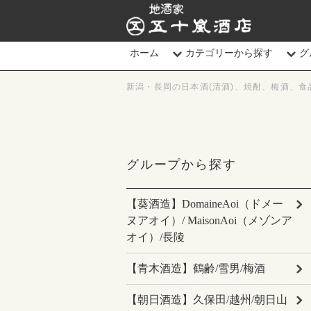
地酒家 五十嵐酒店
ホーム
カテゴリーから探す
グ
新潟・長岡の日本酒(清酒)、焼酎、梅酒、食
グループから探す
【葵酒造】DomaineAoi（ドメー
ヌアオイ）/ MaisonAoi（メゾンア
オイ）/長陵
【青木酒造】鶴齢/雪男/梅酒
【朝日酒造】久保田/越州/朝日山