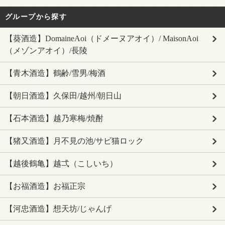
グループから探す
【葵酒造】DomaineAoi（ドメーヌアオイ）/ MaisonAoi
（メゾンアオイ）/長陵
【青木酒造】鶴齢/雪男/梅酒
【朝日酒造】久保田/越州/朝日山
【石本酒造】越乃寒梅/焼酎
【猪又酒造】月不見の池/サビ猫ロック
【越後鶴亀】越弌（こしいち）
【お福酒造】お福正宗
【河忠酒造】想天坊/じゃんげ