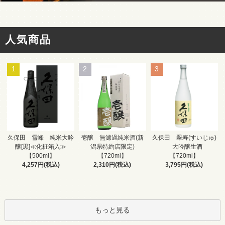
人気商品
1
2
3
壱醸 無濾過純米酒(新
久保田 雪峰 純米大吟
久保田 翠寿(すいじゅ)
潟県特約店限定)
醸[黒]≪化粧箱入≫
大吟醸生酒
【720ml】
【500ml】
【720ml】
2,310円(税込)
4,257円(税込)
3,795円(税込)
もっと見る