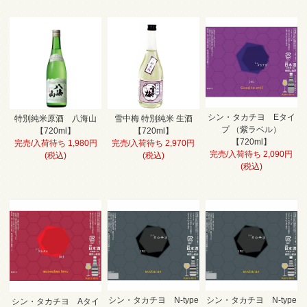
シン・タカチヨ Eタイ
特別純米原酒 八海山
雪中梅 特別純米 生酒
プ （紫ラベル）
【720ml】
【720ml】
【720ml】
完売/入荷待ち 1,980円
完売/入荷待ち 2,970円
完売/入荷待ち 2,090円
(税込)
(税込)
(税込)
シン・タカチヨ N-type
シン・タカチヨ N-type
シン・タカチヨ Aタイ