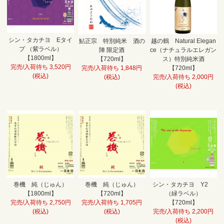
シン・タカチヨ Eタイ
鮎正宗 特別純米 酒の
越の鶴 Natural Elegan
プ （紫ラベル）
陣 限定酒
ce（ナチュラルエレガン
【1800ml】
【720ml】
ス）特別純米酒
完売/入荷待ち 3,520円
完売/入荷待ち 1,848円
【720ml】
(税込)
(税込)
完売/入荷待ち 2,000円
(税込)
シン・タカチヨ Y2
巻機 純（じゅん）
巻機 純（じゅん）
（緑ラベル）
【1800ml】
【720ml】
【720ml】
完売/入荷待ち 2,750円
完売/入荷待ち 1,705円
完売/入荷待ち 2,200円
(税込)
(税込)
(税込)