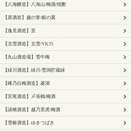
【八海醸造】八海山/梅酒/焼酎
【原酒造】越の誉/銀の翼
【逸見酒造】至
【北雪酒造】北雪/YK35
【丸山酒造場】雪中梅
【緑川酒造】緑川/雪洞貯蔵緑
【峰乃白梅酒造】菱湖
【宮尾酒造】〆張鶴/梅酒
【諸橋酒造】越乃景虎/梅酒
【雪椿酒造】ゆきつばき