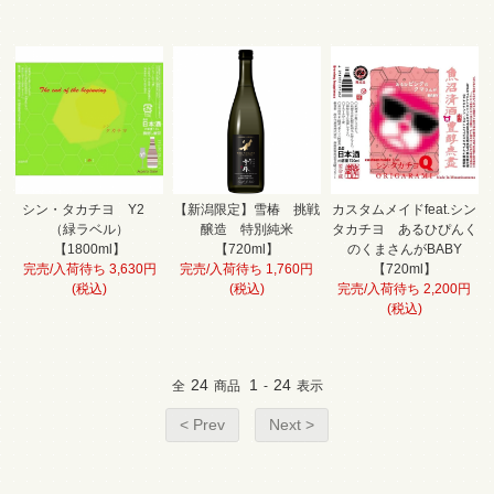
シン・タカチヨ Y2
【新潟限定】雪椿 挑戦
カスタムメイドfeat.シン
（緑ラベル）
醸造 特別純米
タカチヨ あるひぴんく
【1800ml】
【720ml】
のくまさんがBABY
完売/入荷待ち 3,630円
完売/入荷待ち 1,760円
【720ml】
(税込)
(税込)
完売/入荷待ち 2,200円
(税込)
24
1
24
全
商品
-
表示
< Prev
Next >