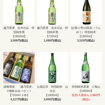
越乃景虎 名水仕込 特
越乃景虎 名水仕込 特
[お取り寄せ]田友（でん
別純米酒
別純米酒
ゆう）特別純米
【1800ml】
【720ml】
【1800ml】
3,006円(税込)
1,498円(税込)
3,520円(税込)
諸橋酒造 「越乃景虎」
お福正宗 特別純米 山
特別純米原酒 八海山
３種飲み比べセット
古志
【1800ml】
【720ml×３本】
【1800ml】
完売/入荷待ち 3,960円
4,227円(税込)
3,000円(税込)
(税込)