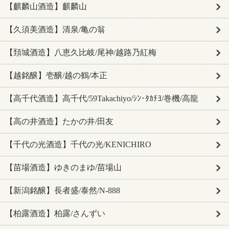
【麒麟山酒造】麒麟山
【久須美酒造】清泉/亀の翁
【頚城酒造】八恵久比岐/尾神/越路乃紅梅
【越銘醸】壱醸/越の鶴/本正
【高千代酒造】高千代/59Takachiyo/ｼﾝ･ﾀｶﾁﾖ/巻機/高龍
【高の井酒造】たかの井/田友
【千代の光酒造】千代の光/KENICHIRO
【苗場酒造】ゆきのまゆ/苗場山
【新潟銘醸】長者盛/泰然/N-888
【柏露酒造】柏露/さんずい