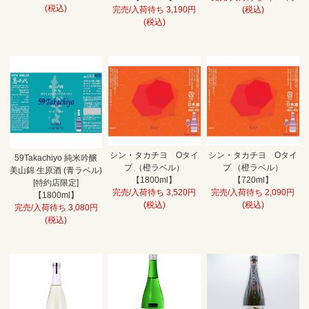
(税込)
完売/入荷待ち 3,190円
(税込)
(税込)
シン・タカチヨ Oタイ
シン・タカチヨ Oタイ
59Takachiyo 純米吟醸
プ （橙ラベル）
プ （橙ラベル）
美山錦 生原酒 (青ラベル)
【1800ml】
【720ml】
[特約店限定]
完売/入荷待ち 3,520円
完売/入荷待ち 2,090円
【1800ml】
(税込)
(税込)
完売/入荷待ち 3,080円
(税込)