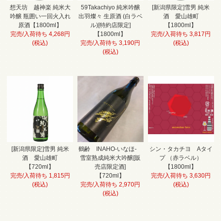
想天坊 越神楽 純米大
59Takachiyo 純米吟醸
[新潟県限定]雪男 純米
吟醸 瓶囲い一回火入れ
出羽燦々 生原酒 (白ラベ
酒 愛山雄町
原酒【1800ml】
ル)[特約店限定]
【1800ml】
完売/入荷待ち 4,268円
【1800ml】
完売/入荷待ち 3,817円
(税込)
完売/入荷待ち 3,190円
(税込)
(税込)
[新潟県限定]雪男 純米
鶴齢 INAHO-いなほ-
シン・タカチヨ Aタイ
酒 愛山雄町
雪室熟成純米大吟醸[販
プ （赤ラベル）
【720ml】
売店限定酒]
【1800ml】
完売/入荷待ち 1,815円
【720ml】
完売/入荷待ち 3,630円
(税込)
完売/入荷待ち 2,970円
(税込)
(税込)