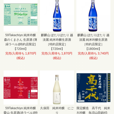
59Takachiyo 純米吟醸
麒麟山 ぽたりぽたり 越
麒麟山 ぽたりぽたり 越
森のくまさん 生原酒 (薄
淡麗 純米吟醸生原酒
淡麗 純米吟醸生原酒
緑ラベル)[特約店限定]
［特約店限定］
［特約店限定］
【720ml】
【720ml】
【1800ml】
完売/入荷待ち 1,870円
完売/入荷待ち 1,870円
完売/入荷待ち 3,740円
(税込)
(税込)
(税込)
59Takachiyo 純米吟醸
久保田 純米吟醸 にご
限定醸造 高千代 純米
愛山 生原酒(赤ラベル)[特
り
大吟醸 魚沼山田錦45