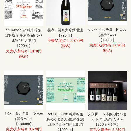
シン・タカチヨ N-type
59Takachiyo 純米吟醸
菱湖 純米大吟醸 愛山
（黒ラベル）
出羽燦々 生原酒 (白ラベ
【720ml】
【720ml】
ル)[特約店限定]
完売/入荷待ち 2,750円
完売/入荷待ち 2,090円
【720ml】
(税込)
(税込)
完売/入荷待ち 1,870円
(税込)
シン・タカチヨ N-type
59Takachiyo 純米吟醸
久保田 ５本飲み比べセ
（黒ラベル）
森のくまさん 生原酒 (薄
ット≪化粧箱入り≫
【1800ml】
緑ラベル)[特約店限定]
【300ml×５本】
完売/入荷待ち 3,520円
【1800ml】
完売/入荷待ち 8,250円