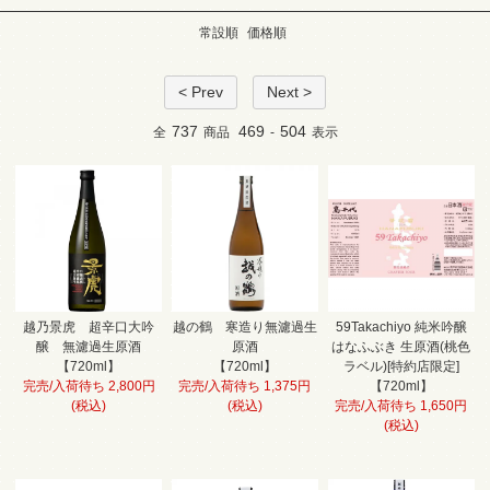
常設順
価格順
< Prev
Next >
737
469
504
全
商品
-
表示
越乃景虎 超辛口大吟
越の鶴 寒造り無濾過生
59Takachiyo 純米吟醸
醸 無濾過生原酒
原酒
はなふぶき 生原酒(桃色
【720ml】
【720ml】
ラベル)[特約店限定]
完売/入荷待ち 2,800円
完売/入荷待ち 1,375円
【720ml】
(税込)
(税込)
完売/入荷待ち 1,650円
(税込)