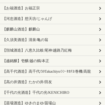
【お福酒造】お福正宗
【河忠酒造】想天坊/じゃんげ
【麒麟山酒造】麒麟山
【久須美酒造】清泉/亀の翁
【頚城酒造】八恵久比岐/尾神/越路乃紅梅
【越銘醸】壱醸/越の鶴/本正
【高千代酒造】高千代/59Takachiyo/ｼﾝ･ﾀｶﾁﾖ/巻機/高龍
【高の井酒造】たかの井/田友
【千代の光酒造】千代の光/KENICHIRO
【苗場酒造】ゆきのまゆ/苗場山