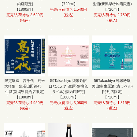
約店限定]
【720ml】
生酒(新潟県特約店限定)
【1800ml】
完売/入荷待ち 1,540円
【720ml】
完売/入荷待ち 3,630円
(税込)
完売/入荷待ち 2,750円
(税込)
(税込)
限定醸造 高千代 純米
59Takachiyo 純米吟醸
59Takachiyo 純米吟醸
大吟醸 魚沼山田錦45
はなふぶき 生原酒(桃色
美山錦 生原酒 (青ラベル)
生酒(新潟県特約店限定)
ラベル)[特約店限定]
[特約店限定]
【1800ml】
【1800ml】
【720ml】
完売/入荷待ち 4,950円
完売/入荷待ち 3,080円
完売/入荷待ち 1,815円
(税込)
(税込)
(税込)