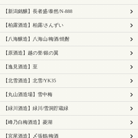
【新潟銘醸】長者盛/泰然/N-888
【柏露酒造】柏露/さんずい
【八海醸造】八海山/梅酒/焼酎
【原酒造】越の誉/銀の翼
【逸見酒造】至
【北雪酒造】北雪/YK35
【丸山酒造場】雪中梅
【緑川酒造】緑川/雪洞貯蔵緑
【峰乃白梅酒造】菱湖
【宮尾酒造】〆張鶴/梅酒