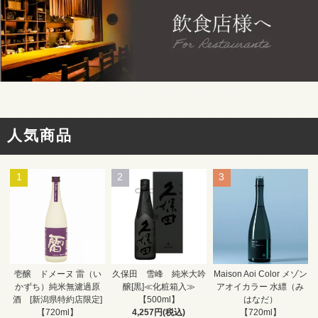
人気商品
1
2
3
久保田 雪峰 純米大吟
壱醸 ドメーヌ 雷（い
Maison Aoi Color メゾン
醸[黒]≪化粧箱入≫
かずち）純米無濾過原
アオイカラー 水縹（み
【500ml】
酒 [新潟県特約店限定]
はなだ）
4,257円(税込)
【720ml】
【720ml】