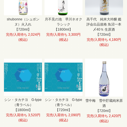
shubonne（シュボン
月不見の池 早川ネオク
高千代 純米大吟醸 鑑
ヌ）火入れ
ラシック
評会出品規格 魚沼一本
【720ml】
【1800ml】
〆40％ 生原酒
完売/入荷待ち 2,024円
完売/入荷待ち 3,300円
【720ml】
(税込)
(税込)
完売/入荷待ち 4,180円
(税込)
シン・タカチヨ G-type
シン・タカチヨ G-type
雪中梅 雪中貯蔵純米原
（青ラベル）
（青ラベル）
酒
【1800ml】
【720ml】
【720ml】
完売/入荷待ち 3,520円
完売/入荷待ち 2,090円
完売/入荷待ち 2,420円
(税込)
(税込)
(税込)