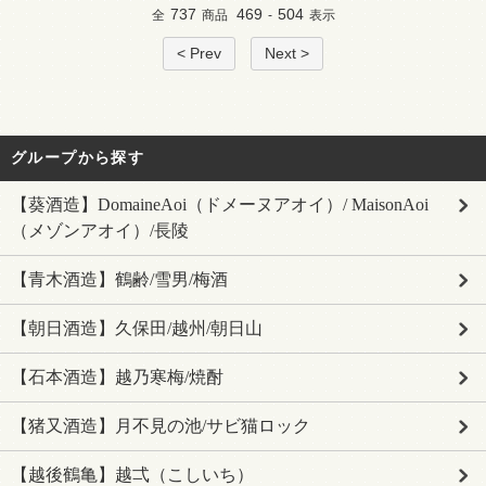
737
469
504
全
商品
-
表示
< Prev
Next >
グループから探す
【葵酒造】DomaineAoi（ドメーヌアオイ）/ MaisonAoi
（メゾンアオイ）/長陵
【青木酒造】鶴齢/雪男/梅酒
【朝日酒造】久保田/越州/朝日山
【石本酒造】越乃寒梅/焼酎
【猪又酒造】月不見の池/サビ猫ロック
【越後鶴亀】越弌（こしいち）