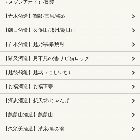
（メゾンアオイ）/長陵
【青木酒造】鶴齢/雪男/梅酒
【朝日酒造】久保田/越州/朝日山
【石本酒造】越乃寒梅/焼酎
【猪又酒造】月不見の池/サビ猫ロック
【越後鶴亀】越弌（こしいち）
【お福酒造】お福正宗
【河忠酒造】想天坊/じゃんげ
【麒麟山酒造】麒麟山
【久須美酒造】清泉/亀の翁