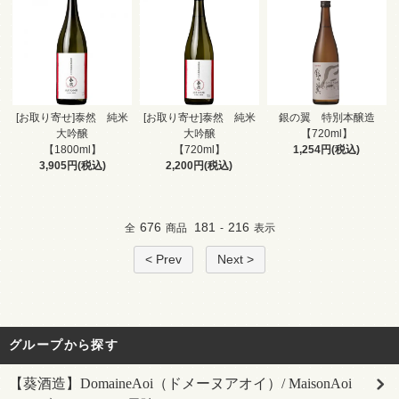
[お取り寄せ]泰然 純米
[お取り寄せ]泰然 純米
銀の翼 特別本醸造
大吟醸
大吟醸
【720ml】
【1800ml】
【720ml】
1,254円(税込)
3,905円(税込)
2,200円(税込)
676
181
216
全
商品
-
表示
< Prev
Next >
グループから探す
【葵酒造】DomaineAoi（ドメーヌアオイ）/ MaisonAoi