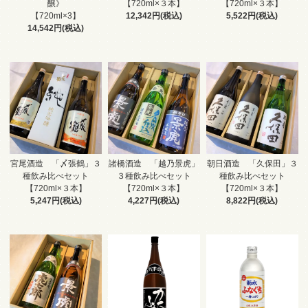
醸》
【720ml×３本】
【720ml×３本】
【720ml×3】
12,342円(税込)
5,522円(税込)
14,542円(税込)
宮尾酒造 「〆張鶴」３
諸橋酒造 「越乃景虎」
朝日酒造 「久保田」３
種飲み比べセット
３種飲み比べセット
種飲み比べセット
【720ml×３本】
【720ml×３本】
【720ml×３本】
5,247円(税込)
4,227円(税込)
8,822円(税込)