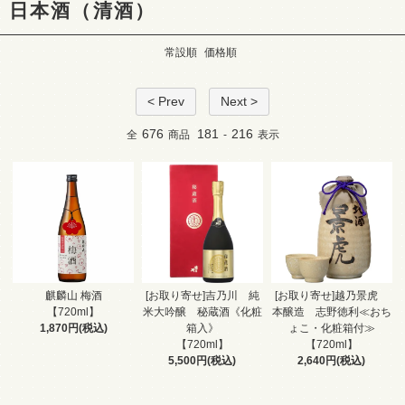
日本酒（清酒）
常設順
価格順
< Prev
Next >
676
181
216
全
商品
-
表示
麒麟山 梅酒
[お取り寄せ]吉乃川 純
[お取り寄せ]越乃景虎
【720ml】
米大吟醸 秘蔵酒《化粧
本醸造 志野徳利≪おち
1,870円(税込)
箱入》
ょこ・化粧箱付≫
【720ml】
【720ml】
5,500円(税込)
2,640円(税込)