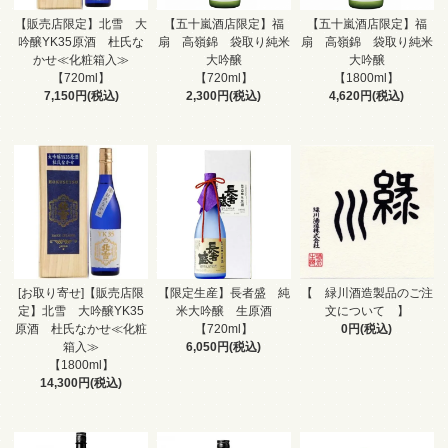
【販売店限定】北雪 大
【五十嵐酒店限定】福
【五十嵐酒店限定】福
吟醸YK35原酒 杜氏な
扇 高嶺錦 袋取り純米
扇 高嶺錦 袋取り純米
かせ≪化粧箱入≫
大吟醸
大吟醸
【720ml】
【720ml】
【1800ml】
7,150円(税込)
2,300円(税込)
4,620円(税込)
[お取り寄せ]【販売店限
【限定生産】長者盛 純
【 緑川酒造製品のご注
定】北雪 大吟醸YK35
米大吟醸 生原酒
文について 】
原酒 杜氏なかせ≪化粧
【720ml】
0円(税込)
箱入≫
6,050円(税込)
【1800ml】
14,300円(税込)