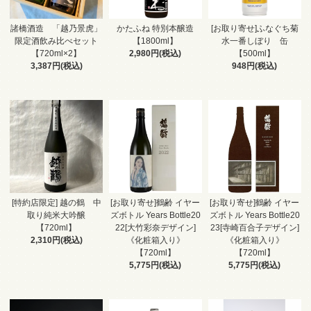
諸橋酒造 「越乃景虎」
かたふね 特別本醸造
[お取り寄せ]ふなぐち菊
限定酒飲み比べセット
【1800ml】
水一番しぼり 缶
【720ml×2】
2,980円(税込)
【500ml】
3,387円(税込)
948円(税込)
[特約店限定] 越の鶴 中
[お取り寄せ]鶴齢 イヤー
[お取り寄せ]鶴齢 イヤー
取り純米大吟醸
ズボトル Years Bottle20
ズボトル Years Bottle20
【720ml】
22[大竹彩奈デザイン]
23[寺崎百合子デザイン]
2,310円(税込)
《化粧箱入り》
《化粧箱入り》
【720ml】
【720ml】
5,775円(税込)
5,775円(税込)