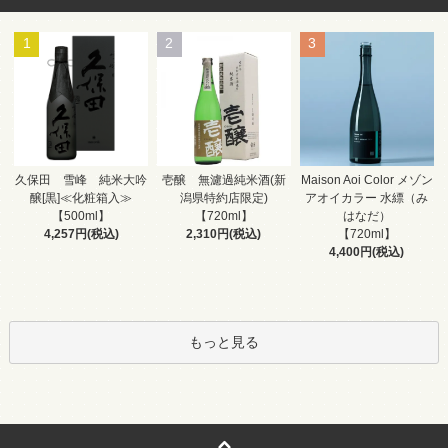
1
2
3
壱醸 無濾過純米酒(新
久保田 雪峰 純米大吟
Maison Aoi Color メゾン
潟県特約店限定)
醸[黒]≪化粧箱入≫
アオイカラー 水縹（み
【720ml】
【500ml】
はなだ）
2,310円(税込)
4,257円(税込)
【720ml】
4,400円(税込)
もっと見る