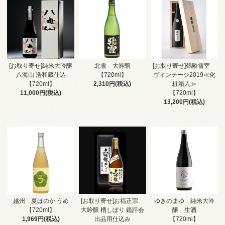
[お取り寄せ]純米大吟醸
北雪 大吟醸
[お取り寄せ]鶴齢雪室
八海山 浩和蔵仕込
【720ml】
ヴィンテージ2019≪化
【720ml】
2,310円(税込)
粧箱入≫
11,000円(税込)
【720ml】
13,200円(税込)
越州 夏ほのか うめ
[お取り寄せ]お福正宗
ゆきのまゆ 純米大吟
【720ml】
大吟醸 槽しぼり 鑑評会
醸 生酒
1,969円(税込)
出品用仕込み
【720ml】