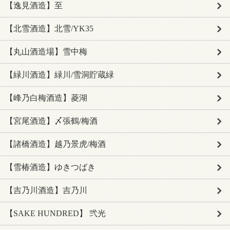
【逸見酒造】至
【北雪酒造】北雪/YK35
【丸山酒造場】雪中梅
【緑川酒造】緑川/雪洞貯蔵緑
【峰乃白梅酒造】菱湖
【宮尾酒造】〆張鶴/梅酒
【諸橋酒造】越乃景虎/梅酒
【雪椿酒造】ゆきつばき
【吉乃川酒造】吉乃川
【SAKE HUNDRED】 弐光