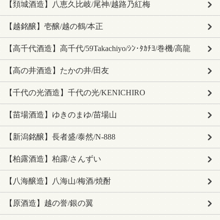
【頚城酒造】八恵久比岐/尾神/越路乃紅梅
【越銘醸】壱醸/越の鶴/本正
【高千代酒造】高千代/59Takachiyo/ｼﾝ･ﾀｶﾁﾖ/巻機/高龍
【高の井酒造】たかの井/田友
【千代の光酒造】千代の光/KENICHIRO
【苗場酒造】ゆきのまゆ/苗場山
【新潟銘醸】長者盛/泰然/N-888
【柏露酒造】柏露/さんずい
【八海醸造】八海山/梅酒/焼酎
【原酒造】越の誉/銀の翼