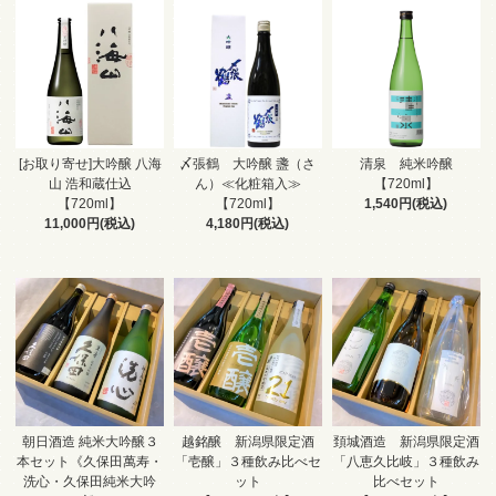
[お取り寄せ]大吟醸 八海
〆張鶴 大吟醸 盞（さ
清泉 純米吟醸
山 浩和蔵仕込
ん）≪化粧箱入≫
【720ml】
【720ml】
【720ml】
1,540円(税込)
11,000円(税込)
4,180円(税込)
朝日酒造 純米大吟醸３
越銘醸 新潟県限定酒
頚城酒造 新潟県限定酒
本セット《久保田萬寿・
「壱醸」３種飲み比べセ
「八恵久比岐」３種飲み
洗心・久保田純米大吟
ット
比べセット