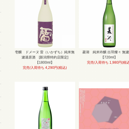
壱醸 ドメーヌ 雷（いかずち）純米無
菱湖 純米吟醸 出羽燦々 無
濾過原酒 [新潟県特約店限定]
【720ml】
【1800ml】
完売/入荷待ち 1,980円(税込
完売/入荷待ち 4,290円(税込)