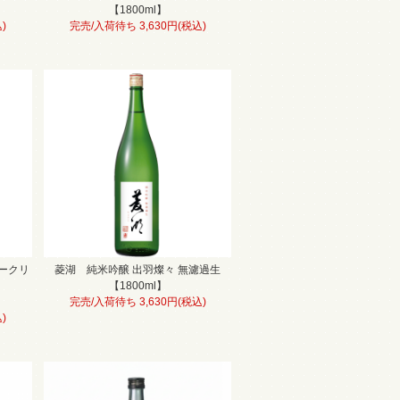
【1800ml】
)
完売/入荷待ち 3,630円(税込)
ークリ
菱湖 純米吟醸 出羽燦々 無濾過生
【1800ml】
完売/入荷待ち 3,630円(税込)
)