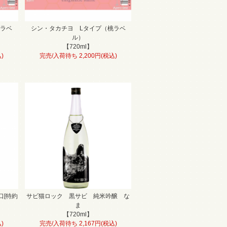
桃ラベ
シン・タカチヨ Lタイプ（桃ラベ
ル）
【720ml】
)
完売/入荷待ち 2,200円(税込)
口[特約
サビ猫ロック 黒サビ 純米吟醸 な
ま
【720ml】
)
完売/入荷待ち 2,167円(税込)