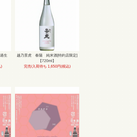
濾過生
越乃景虎 春陽 純米酒[特約店限定]
【720ml】
)
完売/入荷待ち 1,650円(税込)