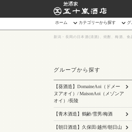
地酒家 五十嵐酒店
ホーム
カテゴリーから探す
グ
新潟・長岡の日本酒(清酒)、焼酎、梅酒、食
グループから探す
【葵酒造】DomaineAoi（ドメー
ヌアオイ）/ MaisonAoi（メゾンア
オイ）/長陵
【青木酒造】鶴齢/雪男/梅酒
【朝日酒造】久保田/越州/朝日山