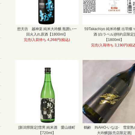
想天坊 越神楽 純米大吟醸 瓶囲い一
59Takachiyo 純米吟醸 出羽燦
回火入れ原酒【1800ml】
酒 (白ラベル)[特約店限定]
完売/入荷待ち 4,268円(税込)
【1800ml】
完売/入荷待ち 3,190円(税込
[新潟県限定]雪男 純米酒 愛山雄町
鶴齢 INAHO-いなほ- 雪室
【720ml】
大吟醸[販売店限定酒]