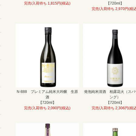
完売/入荷待ち 1,815円(税込)
【720ml】
完売/入荷待ち 2,970円(税込
N-888 プレミアム純米大吟醸 生原
発泡純米清酒 柏露花火（スパ
酒
ング）
【720ml】
【720ml】
完売/入荷待ち 2,090円(税込)
完売/入荷待ち 2,306円(税込