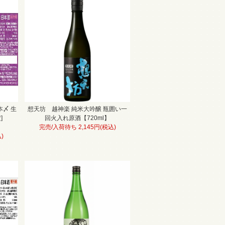
一本〆 生
想天坊 越神楽 純米大吟醸 瓶囲い一
]
回火入れ原酒【720ml】
完売/入荷待ち 2,145円(税込)
)