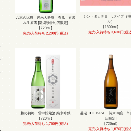
シン・タカチヨ Lタイプ（
八恵久比岐 純米大吟醸 春風 直汲
ル）
み生原酒 [新潟県特約店限定]
【1800ml】
【720ml】
完売/入荷待ち 3,630円(税込
完売/入荷待ち 2,200円(税込)
越の初梅 雪中貯蔵酒 純米吟醸
菱湖 THE BASE 純米吟醸 辛
【720ml】
店限定]
完売/入荷待ち 1,760円(税込)
【720ml】
完売/入荷待ち 1,870円(税込