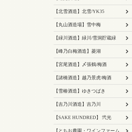
【北雪酒造】北雪/YK35
【丸山酒造場】雪中梅
【緑川酒造】緑川/雪洞貯蔵緑
【峰乃白梅酒造】菱湖
【宮尾酒造】〆張鶴/梅酒
【諸橋酒造】越乃景虎/梅酒
【雪椿酒造】ゆきつばき
【吉乃川酒造】吉乃川
【SAKE HUNDRED】 弐光
【とちお農園・ワインファーム