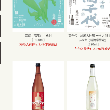
髙龗（高龍） 翠判
高千代 純米大吟醸 一本〆48 
【1800ml】
らみ生（新潟県限定）
完売/入荷待ち 2,420円(税込)
【720ml】
完売/入荷待ち 2,365円(税込