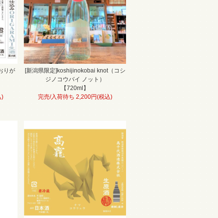
おりが
[新潟県限定]koshijinokobai knot（コシ
ジノコウバイ ノット）
【720ml】
)
完売/入荷待ち 2,200円(税込)