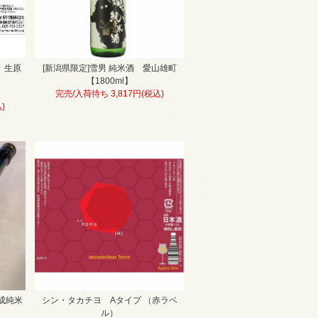
々 生原
[新潟県限定]雪男 純米酒 愛山雄町
【1800ml】
完売/入荷待ち 3,817円(税込)
)
熟成純米
シン・タカチヨ Aタイプ （赤ラベ
ル）