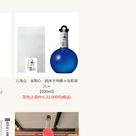
八海山 金剛心 純米大吟醸≪化粧箱
入≫
)
【800ml】
完売/入荷待ち 22,000円(税込)