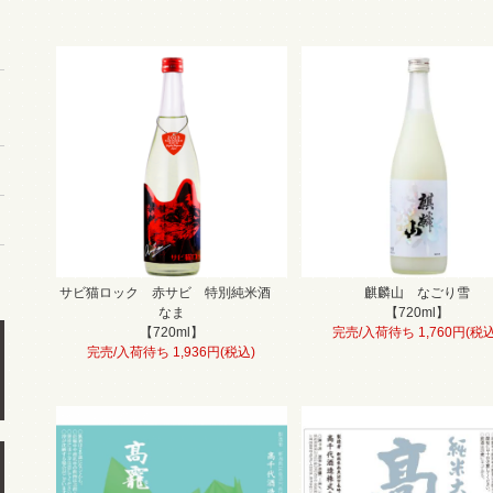
サビ猫ロック 赤サビ 特別純米酒
麒麟山 なごり雪
なま
【720ml】
【720ml】
完売/入荷待ち 1,760円(税込
完売/入荷待ち 1,936円(税込)