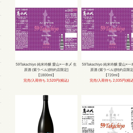
59Takachiyo 純米吟醸 愛山×一本〆 生
59Takachiyo 純米吟醸 愛山×
原酒 (紫ラベル)[特約店限定]
原酒 (紫ラベル)[特約店限定
【1800ml】
【720ml】
完売/入荷待ち 3,520円(税込)
完売/入荷待ち 2,035円(税込