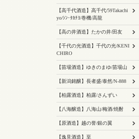
【高千代酒造】高千代/59Takachi
yo/ｼﾝ･ﾀｶﾁﾖ/巻機/高龍
【高の井酒造】たかの井/田友
【千代の光酒造】千代の光/KENI
CHIRO
【苗場酒造】ゆきのまゆ/苗場山
【新潟銘醸】長者盛/泰然/N-888
【柏露酒造】柏露/さんずい
【八海醸造】八海山/梅酒/焼酎
【原酒造】越の誉/銀の翼
【逸見酒造】至