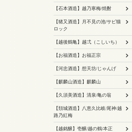
【石本酒造】越乃寒梅/焼酎
【猪又酒造】月不見の池/サビ猫
ロック
【越後鶴亀】越弌（こしいち）
【お福酒造】お福正宗
【河忠酒造】想天坊/じゃんげ
【麒麟山酒造】麒麟山
【久須美酒造】清泉/亀の翁
【頚城酒造】八恵久比岐/尾神/越
路乃紅梅
【越銘醸】壱醸/越の鶴/本正